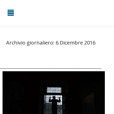
Archivio giornaliero:
6 Dicembre 2016
Tu sei qui:
Home
2016
Dicembre
06