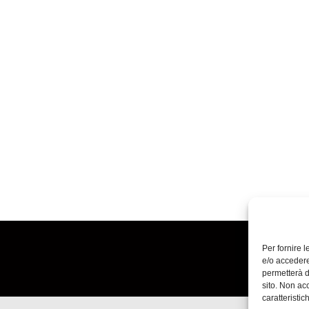
Per fornire 
e/o accedere
permetterà d
sito. Non ac
caratteristic