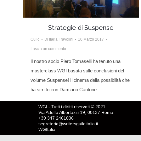
Strategie di Suspense
Guild
Di
Ilaria Fravolini
10 Marzo 2017
Lascia un commento
Il nostro socio Piero Tomaselli ha tenuto una
masterclass WGI basata sulle conclusioni del
volume Suspense! Il cinema della possibilità che
ha scritto con Damiano Cantone
WGI - Tutti i diritti riservati © 2021
Via Adolfo Albertazzi 19, 00137 Roma
+39 347 2461036
segreteria@writersguilditalia.it
WGItalia