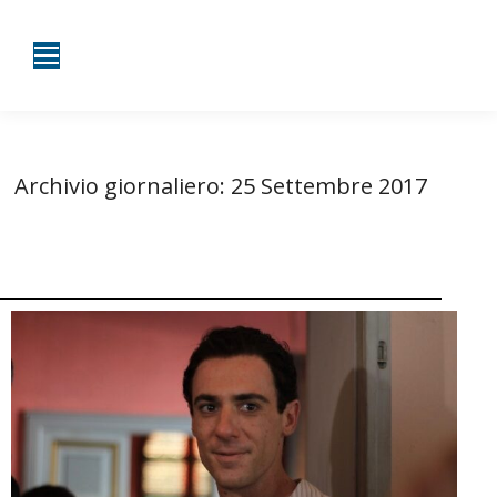
Archivio giornaliero:
25 Settembre 2017
Tu sei qui:
Home
2017
Settembre
25