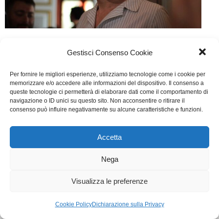
In arte Nino
Gestisci Consenso Cookie
TV
Di
Segreteria
25 Settembre 2017
Lascia un commento
Per fornire le migliori esperienze, utilizziamo tecnologie come i cookie per
Scritto da Dido Castelli, Elio Germano, Luca Manfredi
memorizzare e/o accedere alle informazioni del dispositivo. Il consenso a
queste tecnologie ci permetterà di elaborare dati come il comportamento di
navigazione o ID unici su questo sito. Non acconsentire o ritirare il
consenso può influire negativamente su alcune caratteristiche e funzioni.
WGI - Tutti i diritti riservati © 2021
Via Adolfo Albertazzi 19, 00137 Roma
+39 347 2461036
Accetta
segreteria@writersguilditalia.it
WGItalia
Nega
Concept: Annamaria De Paola - Realizzazione:
AF
Cookie & Privacy Policy
Visualizza le preferenze
Cookie Policy
Dichiarazione sulla Privacy