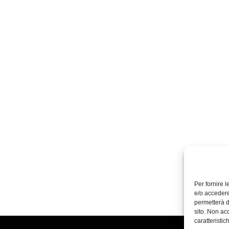
Per fornire 
e/o accedere
permetterà d
sito. Non ac
caratteristic