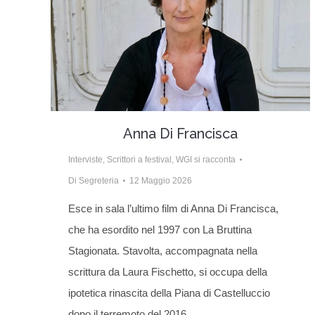
Anna Di Francisca
Interviste
,
Scrittori a festival
,
WGI si racconta
Di
Segreteria
12 Maggio 2026
Esce in sala l’ultimo film di Anna Di Francisca,
che ha esordito nel 1997 con La Bruttina
Stagionata. Stavolta, accompagnata nella
scrittura da Laura Fischetto, si occupa della
ipotetica rinascita della Piana di Castelluccio
dopo il terremoto del 2016.