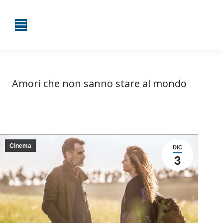
Amori che non sanno stare al mondo
Tu sei qui:
Home
Cinema
Amori che non sanno stare…
Cinema
DIC
3