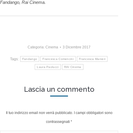
Fandango, Rai Cinema.
Categoria:
Cinema
3 Dicembre 2017
Tags:
Fandango
Francesca Comencini
Francesca Manieri
Laura Paolucci
RAI Cinema
Lascia un commento
Il tuo indirizzo email non verrà pubblicato. I campi obbligatori sono
contrassegnati
*