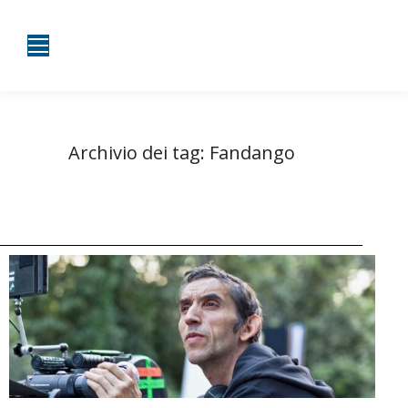
Archivio dei tag:
Fandango
Tu sei qui:
Home
Entrate taggate con Fandango