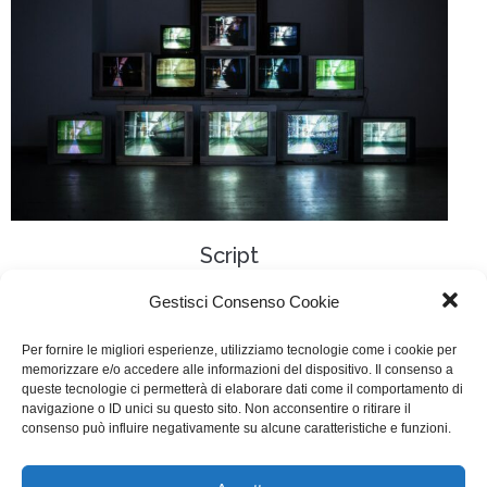
Script
Rivista
Di
Andrea Fianco
31 Agosto 2021
Gestisci Consenso Cookie
È sul punto di ‘andare di nuovo in onda’ la rivista
Per fornire le migliori esperienze, utilizziamo tecnologie come i cookie per
SCRIPT, ovvero quella che è stata per anni in Italia un
memorizzare e/o accedere alle informazioni del dispositivo. Il consenso a
queste tecnologie ci permetterà di elaborare dati come il comportamento di
importante punto di riferimento e di riflessione per la
navigazione o ID unici su questo sito. Non acconsentire o ritirare il
consenso può influire negativamente su alcune caratteristiche e funzioni.
narrazione cinetelevisiva.