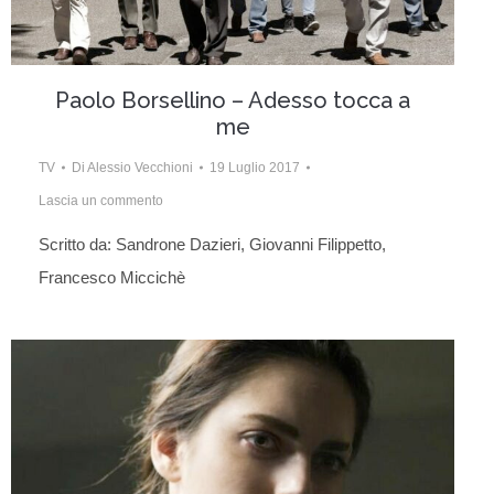
Paolo Borsellino – Adesso tocca a
me
TV
Di
Alessio Vecchioni
19 Luglio 2017
Lascia un commento
Scritto da: Sandrone Dazieri, Giovanni Filippetto,
Francesco Miccichè