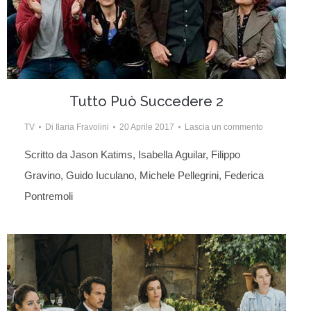
Tutto Può Succedere 2
TV
Di
Ilaria Fravolini
20 Aprile 2017
Lascia un commento
Scritto da Jason Katims, Isabella Aguilar, Filippo
Gravino, Guido Iuculano, Michele Pellegrini, Federica
Pontremoli