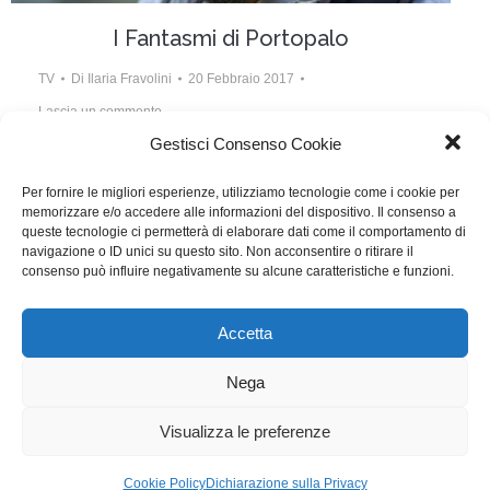
I Fantasmi di Portopalo
TV
Di
Ilaria Fravolini
20 Febbraio 2017
Lascia un commento
Gestisci Consenso Cookie
Scritto da Paolo Logli, Alessandro Pondi, Giuseppe
Fiorello
Per fornire le migliori esperienze, utilizziamo tecnologie come i cookie per
memorizzare e/o accedere alle informazioni del dispositivo. Il consenso a
queste tecnologie ci permetterà di elaborare dati come il comportamento di
navigazione o ID unici su questo sito. Non acconsentire o ritirare il
consenso può influire negativamente su alcune caratteristiche e funzioni.
1
2
3
4
5
6
…
13
Accetta
WGI - Tutti i diritti riservati © 2021
Via Adolfo Albertazzi 19, 00137 Roma
Nega
+39 347 2461036
segreteria@writersguilditalia.it
WGItalia
Visualizza le preferenze
Concept: Annamaria De Paola - Realizzazione:
AF
Cookie Policy
Dichiarazione sulla Privacy
Cookie & Privacy Policy