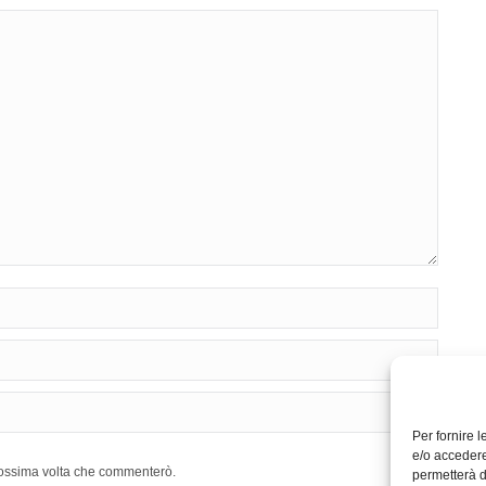
Per fornire 
e/o accedere
prossima volta che commenterò.
permetterà d