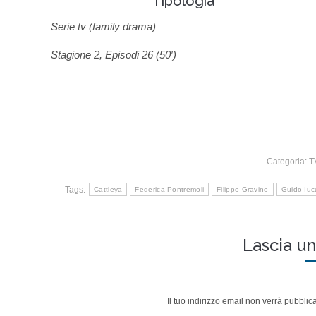
Tipologia
Serie tv (family drama)
Stagione 2, Episodi 26 (50′)
Categoria:
T
Tags:
Cattleya
Federica Pontremoli
Filippo Gravino
Guido Iuc
Lascia 
Il tuo indirizzo email non verrà pubbli