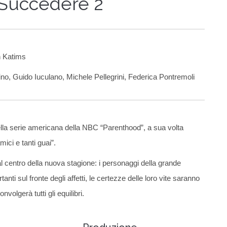
 Succedere 2
 Katims
vino, Guido Iuculano, Michele Pellegrini, Federica Pontremoli
ella serie americana della NBC “Parenthood”, a sua volta
ici e tanti guai”.
 al centro della nuova stagione: i personaggi della grande
nti sul fronte degli affetti, le certezze delle loro vite saranno
olgerà tutti gli equilibri.