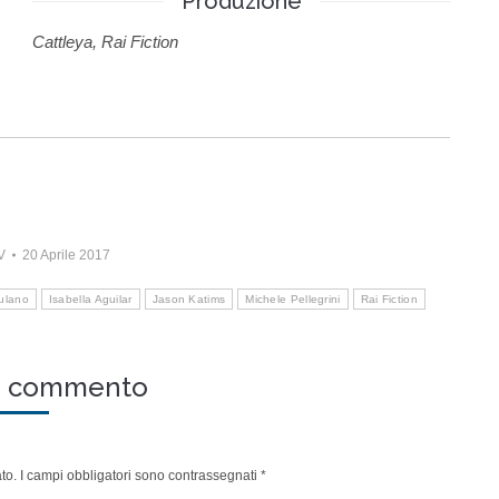
Produzione
Cattleya, Rai Fiction
V
20 Aprile 2017
ulano
Isabella Aguilar
Jason Katims
Michele Pellegrini
Rai Fiction
un commento
cato. I campi obbligatori sono contrassegnati
*