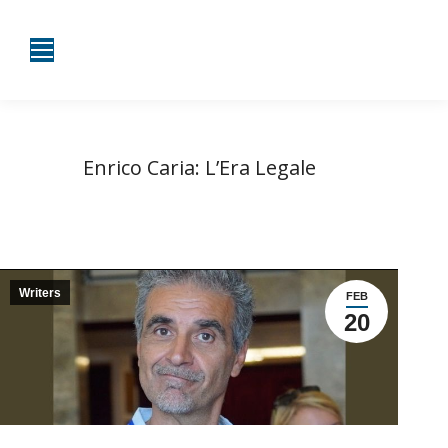
Enrico Caria: L’Era Legale
Tu sei qui:
Home
Writers
Enrico Caria: L’Era Legale
Writers
FEB
20