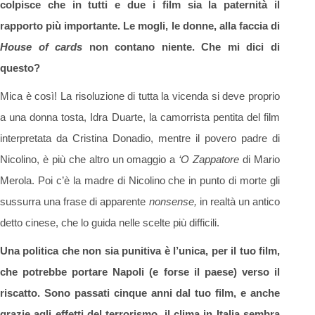
colpisce che in tutti e due i film sia la paternità il
rapporto più importante. Le mogli, le donne, alla faccia di
House of cards
non contano niente. Che mi dici di
questo?
Mica è così! La risoluzione di tutta la vicenda si deve proprio
a una donna tosta, Idra Duarte, la camorrista pentita del film
interpretata da Cristina Donadio, mentre il povero padre di
Nicolino, è più che altro un omaggio a
‘O Zappatore
di Mario
Merola. Poi c’è la madre di Nicolino che in punto di morte gli
sussurra una frase di apparente
nonsense,
in realtà un antico
detto cinese, che lo guida nelle scelte più difficili.
Una politica che non sia punitiva è l’unica, per il tuo film,
che potrebbe portare Napoli (e forse il paese) verso il
riscatto. Sono passati cinque anni dal tuo film, e anche
grazie agli effetti del terrorismo, il clima in Italia sembra