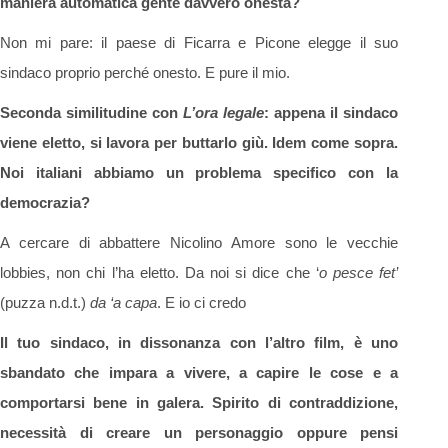
maniera automatica gente davvero onesta?
Non mi pare: il paese di Ficarra e Picone elegge il suo
sindaco proprio perché onesto. E pure il mio.
Seconda similitudine con
L’ora legale
: appena il sindaco
viene eletto, si lavora per buttarlo giù. Idem come sopra.
Noi italiani abbiamo un problema specifico con la
democrazia?
A cercare di abbattere Nicolino Amore sono le vecchie
lobbies, non chi l’ha eletto. Da noi si dice che ‘
o pesce fet’
(puzza n.d.t.)
da ‘a capa
. E io ci credo
Il tuo sindaco, in dissonanza con l’altro film, è uno
sbandato che impara a vivere, a capire le cose e a
comportarsi bene in galera. Spirito di contraddizione,
necessità di creare un personaggio oppure pensi