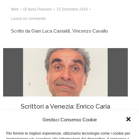
Web
Di
Ilaria Fravolini
15 Dicembre 2016
Lascia un commento
Scritto da Gian Luca Castaldi, Vincenzo Cavallo
Scrittori a Venezia: Enrico Caria
Scrittori a Venezia
,
Writers
Di
Segreteria
10 Ottobre 2016
Gestisci Consenso Cookie
1 commento
Per fornire le migliori esperienze, utilizziamo tecnologie come i cookie per