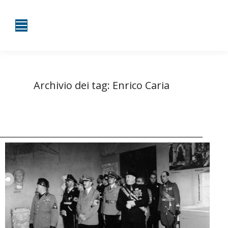
Archivio dei tag:
Enrico Caria
Tu sei qui:
Home
Entrate taggate con Enrico Caria