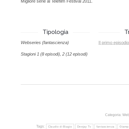
Migliore serie al Telefilm Festival 2011.
Tipologia
T
Webseries (fantascienza)
Il primo episodi
Stagioni 1 (8 episodi), 2 (12 episodi)
Categoria:
We
Tags:
Claudio di Biagio
Deejay Tv
fantascienza
Giamp