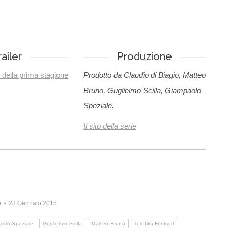
railer
Produzione
o della prima stagione
Prodotto da Claudio di Biagio, Matteo
Bruno, Guglielmo Scilla, Giampaolo
Speziale.
Il sito della serie
b
23 Gennaio 2015
aolo Speziale
Guglielmo Scilla
Matteo Bruno
Telefilm Festival