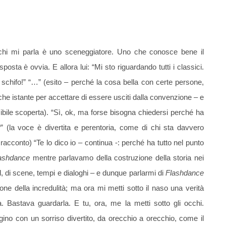
hé chi mi parla è uno sceneggiatore. Uno che conosce bene il
osta è ovvia. E allora lui: “Mi sto riguardando tutti i classici.
a schifo!” “…” (esito – perché la cosa bella con certe persone,
lche istante per accettare di essere usciti dalla convenzione – e
ssibile scoperta). “Sì, ok, ma forse bisogna chiedersi perché ha
(la voce è divertita e perentoria, come di chi sta davvero
racconto) “Te lo dico io – continua -: perché ha tutto nel punto
ashdance
mentre parlavamo della costruzione della storia nei
al, di scene, tempi e dialoghi – e dunque parlarmi di
Flashdance
e della incredulità; ma ora mi metti sotto il naso una verità
a. Bastava guardarla. E tu, ora, me la metti sotto gli occhi.
gino con un sorriso divertito, da orecchio a orecchio, come il