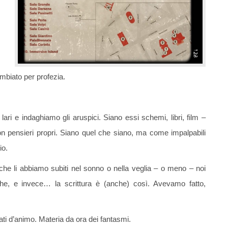
ambiato per profezia.
ari e indaghiamo gli aruspici. Siano essi schemi, libri, film –
i con pensieri propri. Siano quel che siano, ma come impalpabili
io.
he li abbiamo subiti nel sonno o nella veglia – o meno – noi
e, e invece… la scrittura è (anche) così. Avevamo fatto,
ati d’animo. Materia da ora dei fantasmi.