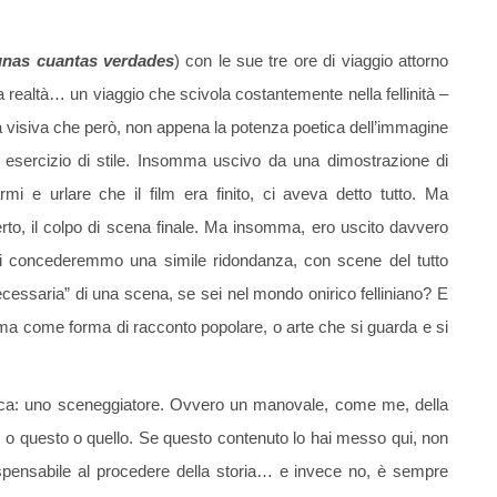
 unas cuantas verdades
) con le sue tre ore di viaggio attorno
la realtà… un viaggio che scivola costantemente nella fellinità –
à visiva che però, non appena la potenza poetica dell’immagine
a esercizio di stile. Insomma uscivo da una dimostrazione di
i e urlare che il film era finito, ci aveva detto tutto. Ma
to, il colpo di scena finale. Ma insomma, ero uscito davvero
i concederemmo una simile ridondanza, con scene del tutto
cessaria” di una scena, se sei nel mondo onirico felliniano? E
ema come forma di racconto popolare, o arte che si guarda e si
mica: uno sceneggiatore. Ovvero un manovale, come me, della
e: o questo o quello. Se questo contenuto lo hai messo qui, non
spensabile al procedere della storia… e invece no, è sempre