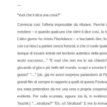
—
“Vuoi che ti dica una cosa?”
Comincia così l’offerta impossibile da rifiutare. Perc
mestiere – e quando qualcuno che stimi ti dice così, la risp
L’altro giorno ho rivisto
Flashdance
– e lasciatelo dire, f
con cui riesci a parlare senza fronzoli, è che ci vuole qua
dunque di essere entrati nel territorio autentico della po
avuto successo…” “E vuoi che non me lo sia chiesto?” 
giocando al gioco più bello del mondo: scopri e smonta il 
giusto!” “…” (ok, già mi avevi sorpreso parlandomi di
Fl
grandi film di sempre in rapporto a quelli di questo Festiv
era stata pretendere da me una vera e propria sospension
evidente. Per nulla scontata, eppure sta là, in evidenz
Touché.) “…struttura?” “Eh, sì! Struttura!” E me lo imma