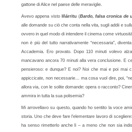
gattone di Alice nel paese delle meraviglie.
Avevo appena visto
Iñárritu
(
Bardo, falsa cronica de
alle domande su ciò che conta nella vita, sugli addii e sul
ovvero in quel modo di intendere il cinema come virtuosit
non è più del tutto narrativamente “necessaria”, divent
Accademia. Ero provato. Dopo 110 minuti volevo alzarm
mancavano ancora 70 minuti alla vera conclusione. E cer
pensieroso: e dunque? E noi? Noi che mai e poi mai c
appiccicate, non necessarie… ma cosa vuol dire, poi, “ne
allora via, con le solite domande: opera o racconto? Cin
ammira in tutta la sua polisemia?
Mi arrovellavo su questo, quando ho sentito la voce a
storia. Uno che deve fare l’elementare lavoro di sceglier
ha senso rimetterlo anche lì – a meno che non sia indi