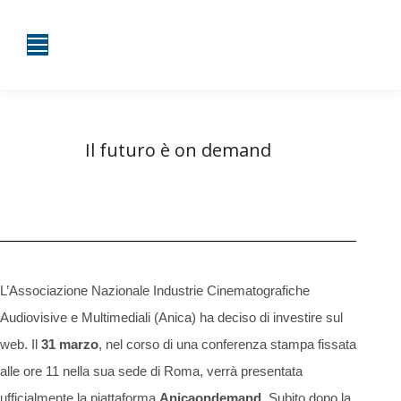
Il futuro è on demand
Tu sei qui:
Home
Campagne WGI
Il futuro è on demand
L’Associazione Nazionale Industrie Cinematografiche
Audiovisive e Multimediali (Anica) ha deciso di investire sul
web. Il
31 marzo
, nel corso di una conferenza stampa fissata
alle ore 11 nella sua sede di Roma, verrà presentata
ufficialmente la piattaforma
Anicaondemand
. Subito dopo la