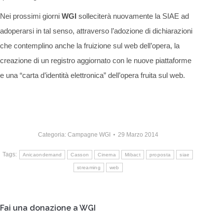
Nei prossimi giorni
WGI
solleciterà nuovamente la SIAE ad
adoperarsi in tal senso, attraverso l’adozione di dichiarazioni
che contemplino anche la fruizione sul web dell’opera, la
creazione di un registro aggiornato con le nuove piattaforme
e una “carta d’identità elettronica” dell’opera fruita sul web.
Categoria:
Campagne WGI
29 Marzo 2014
Tags:
Anicaondemand
Casson
Cinema
Mibact
proposta
siae
streaming
web
Fai una donazione a WGI