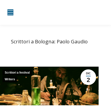
Scrittori a Bologna: Paolo Gaudio
Tu sei qui:
Home
Scrittori a festival
Scrittori a Bologna: Paolo Gaudio
Scrittori a festival
DIC
2
Writers