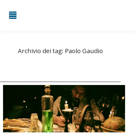
Archivio dei tag:
Paolo Gaudio
Tu sei qui:
Home
Entrate taggate con Paolo Gaudio