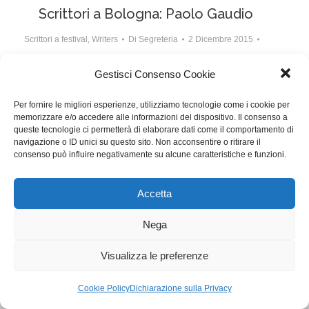
Scrittori a Bologna: Paolo Gaudio
Scrittori a festival
,
Writers
Di
Segreteria
2 Dicembre 2015
Lascia un commento
Gestisci Consenso Cookie
Finalmente nelle sale italiane il pluripremiato
Per fornire le migliori esperienze, utilizziamo tecnologie come i cookie per
Fantasticherie di un Passeggiatore Solitario scritto e
memorizzare e/o accedere alle informazioni del dispositivo. Il consenso a
diretto da Paolo Gaudio
queste tecnologie ci permetterà di elaborare dati come il comportamento di
navigazione o ID unici su questo sito. Non acconsentire o ritirare il
consenso può influire negativamente su alcune caratteristiche e funzioni.
WGI - Tutti i diritti riservati © 2021
Via Adolfo Albertazzi 19, 00137 Roma
Accetta
+39 347 2461036
segreteria@writersguilditalia.it
WGItalia
Nega
Concept: Annamaria De Paola - Realizzazione:
AF
Visualizza le preferenze
Cookie & Privacy Policy
Cookie Policy
Dichiarazione sulla Privacy