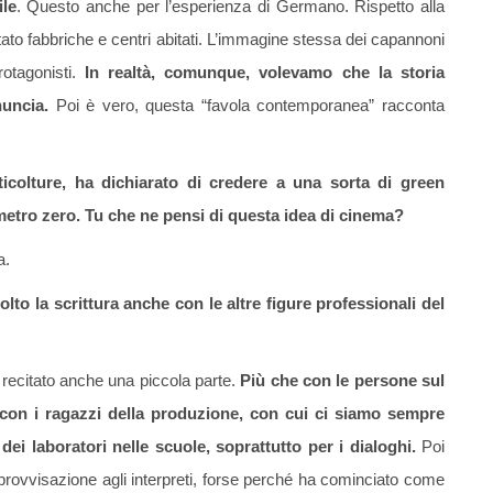
ile
. Questo anche per l’esperienza di Germano. Rispetto alla
tato fabbriche e centri abitati. L’immagine stessa dei capannoni
rotagonisti.
In realtà, comunque, volevamo che la storia
uncia.
Poi è vero, questa “favola contemporanea” racconta
Articolture, ha dichiarato di credere a una sorta di green
ometro zero. Tu che ne pensi di questa idea di cinema?
a.
o la scrittura anche con le altre figure professionali del
o recitato anche una piccola parte.
Più che con le persone sul
so con i ragazzi della produzione, con cui ci siamo sempre
ei laboratori nelle scuole, soprattutto per i dialoghi.
Poi
provvisazione agli interpreti, forse perché ha cominciato come