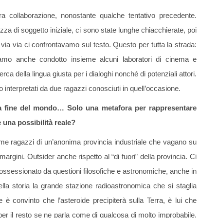
a collaborazione, nonostante qualche tentativo precedente.
zza di soggetto iniziale, ci sono state lunghe chiacchierate, poi
via via ci confrontavamo sul testo. Questo per tutta la strada:
iamo anche condotto insieme alcuni laboratori di cinema e
rca della lingua giusta per i dialoghi nonché di potenziali attori.
o interpretati da due ragazzi conosciuti in quell’occasione.
, la fine del mondo… Solo una metafora per rappresentare
 una possibilità reale?
 come ragazzi di un’anonima provincia industriale che vagano su
argini. Outsider anche rispetto al “di fuori” della provincia. Ci
ssessionato da questioni filosofiche e astronomiche, anche in
lla storia la grande stazione radioastronomica che si staglia
he è convinto che l’asteroide precipiterà sulla Terra, è lui che
per il resto se ne parla come di qualcosa di molto improbabile.