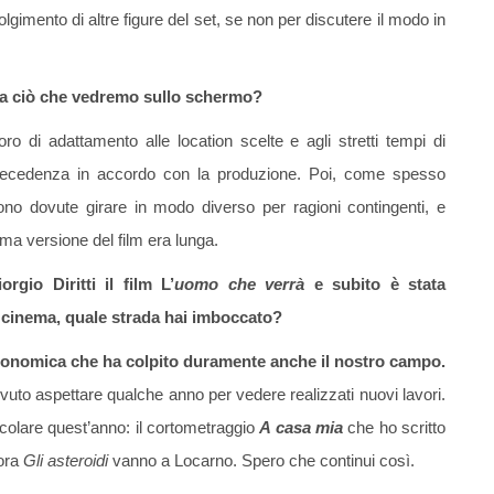
volgimento di altre figure del set, se non per discutere il modo in
a a ciò che vedremo sullo schermo?
 di adattamento alle location scelte e agli stretti tempi di
n precedenza in accordo con la produzione. Poi, come spesso
ono dovute girare in modo diverso per ragioni contingenti, e
ima versione del film era lunga.
gio Diritti il film L’
uomo che verrà
e subito è stata
l cinema, quale strada hai imboccato?
economica che ha colpito duramente anche il nostro campo.
uto aspettare qualche anno per vedere realizzati nuovi lavori.
icolare quest’anno: il cortometraggio
A casa mia
che ho scritto
 ora
Gli asteroidi
vanno a Locarno. Spero che continui così.