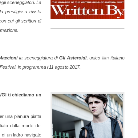
egli sceneggiatori. La
prestigiosa rivista
n cui gli scrittori di
ormazione.
Maccioni
la sceneggiatura di
Gli Asteroidi,
unico
film
italiano
Festival, in programma l’11 agosto 2017.
 WGI ti chiediamo un
r una pianura piatta
tiato dalla morte del
 di un ladro navigato