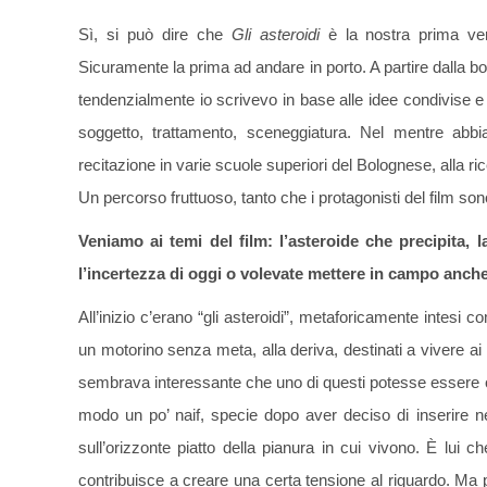
Sì, si può dire che
Gli asteroidi
è la nostra prima ver
Sicuramente la prima ad andare in porto. A partire dalla bo
tendenzialmente io scrivevo in base alle idee condivise e 
soggetto, trattamento, sceneggiatura. Nel mentre abb
recitazione in varie scuole superiori del Bolognese, alla rice
Un percorso fruttuoso, tanto che i protagonisti del film son
Veniamo ai temi del film: l’asteroide che precipita
l’incertezza di oggi o volevate mettere in campo anche
All’inizio c’erano “gli asteroidi”, metaforicamente intesi
un motorino senza meta, alla deriva, destinati a vivere ai m
sembrava interessante che uno di questi potesse essere o
modo un po’ naif, specie dopo aver deciso di inserire ne
sull’orizzonte piatto della pianura in cui vivono. È lui c
contribuisce a creare una certa tensione al riguardo. Ma 