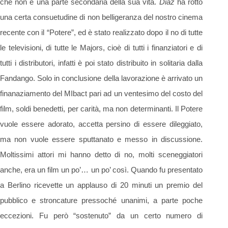
che non è una parte secondaria della sua vita.
Diaz
ha rotto
una certa consuetudine di non belligeranza del nostro cinema
recente con il “Potere”, ed è stato realizzato dopo il no di tutte
le televisioni, di tutte le Majors, cioè di tutti i finanziatori e di
tutti i distributori, infatti è poi stato distribuito in solitaria dalla
Fandango. Solo in conclusione della lavorazione è arrivato un
finanaziamento del MIbact pari ad un ventesimo del costo del
film, soldi benedetti, per carità, ma non determinanti. Il Potere
vuole essere adorato, accetta persino di essere dileggiato,
ma non vuole essere sputtanato e messo in discussione.
Moltissimi attori mi hanno detto di no, molti sceneggiatori
anche, era un film un po’… un po’ così. Quando fu presentato
a Berlino ricevette un applauso di 20 minuti un premio del
pubblico e stroncature pressoché unanimi, a parte poche
eccezioni. Fu però “sostenuto” da un certo numero di