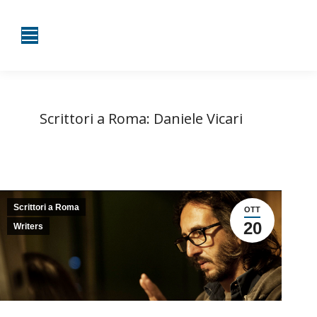
Scrittori a Roma: Daniele Vicari
Tu sei qui:
Home
Scrittori a Roma
Scrittori a Roma: Daniele Vicari
Scrittori a Roma
OTT
20
Writers