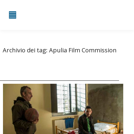
Archivio dei tag:
Apulia Film Commission
Tu sei qui:
Home
Entrate taggate con Apulia Film Commission