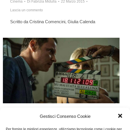
Cinema
Di
Fabrizia Midulla
22 Marzo 2015
Lascia un commento
Scritto da Cristina Comencini, Giulia Calenda
Sei mai stata sulla luna?
Gestisci Consenso Cookie
Cinema
Di
Fabrizia Midulla
22 Gennaio 2015
Per fornire le migliori esperienze, utilizziamo tecnologie come i cookie per