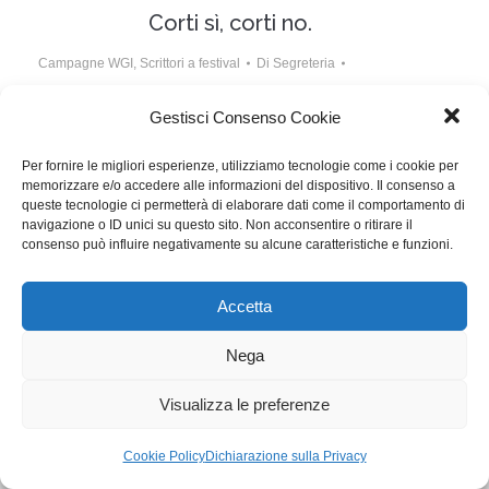
Corti sì, corti no.
Campagne WGI
,
Scrittori a festival
Di
Segreteria
20 Settembre 2015
3 commenti
Gestisci Consenso Cookie
Solo il 10% dei cortometraggi realizzati viene
Per fornire le migliori esperienze, utilizziamo tecnologie come i cookie per
distribuito. Ha senso che i soldi pubblici li continuino a
memorizzare e/o accedere alle informazioni del dispositivo. Il consenso a
sostenere, che gli investimenti spariscano senza
queste tecnologie ci permetterà di elaborare dati come il comportamento di
navigazione o ID unici su questo sito. Non acconsentire o ritirare il
speranze di rientro?
consenso può influire negativamente su alcune caratteristiche e funzioni.
Accetta
WGI - Tutti i diritti riservati © 2021
Via Adolfo Albertazzi 19, 00137 Roma
+39 347 2461036
Nega
segreteria@writersguilditalia.it
WGItalia
Visualizza le preferenze
Concept: Annamaria De Paola - Realizzazione:
AF
Cookie & Privacy Policy
Cookie Policy
Dichiarazione sulla Privacy