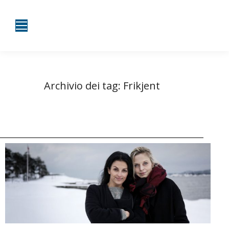
Archivio dei tag:
Frikjent
Tu sei qui:
Home
Entrate taggate con Frikjent