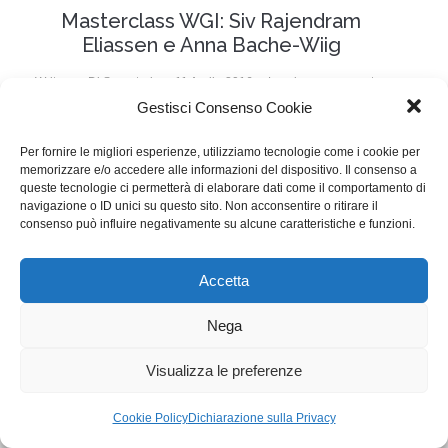
Masterclass WGI: Siv Rajendram
Eliassen e Anna Bache-Wiig
Writers
Di
Segreteria
11 Aprile 2016
Lascia un commento
Gestisci Consenso Cookie
Siv e Anna hanno scritto insieme la serie Tv
Acquitted. Saranno le protagoniste della Masterclass
Per fornire le migliori esperienze, utilizziamo tecnologie come i cookie per
memorizzare e/o accedere alle informazioni del dispositivo. Il consenso a
sul Drama all’interno del NFF il 21 aprile alle ore 9.30
queste tecnologie ci permetterà di elaborare dati come il comportamento di
navigazione o ID unici su questo sito. Non acconsentire o ritirare il
consenso può influire negativamente su alcune caratteristiche e funzioni.
WGI - Tutti i diritti riservati © 2021
Via Adolfo Albertazzi 19, 00137 Roma
Accetta
+39 347 2461036
segreteria@writersguilditalia.it
WGItalia
Nega
Concept: Annamaria De Paola - Realizzazione:
AF
Visualizza le preferenze
Cookie & Privacy Policy
Cookie Policy
Dichiarazione sulla Privacy