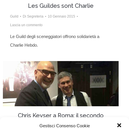
Les Guildes sont Charlie
Guild
Di
Segreteria
10 Gennaio 2015
Lascia un commento
Le Guild degli sceneggiatori offrono solidarietà a
Charlie Hebdo.
Chris Keyser a Roma: il secondo
incontro WGI-WGAW
Gestisci Consenso Cookie