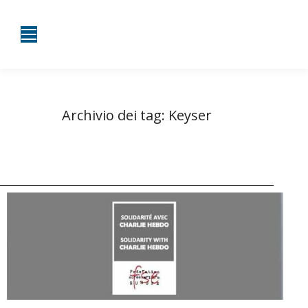
Archivio dei tag:
Keyser
Tu sei qui:
Home
Entrate taggate con Keyser