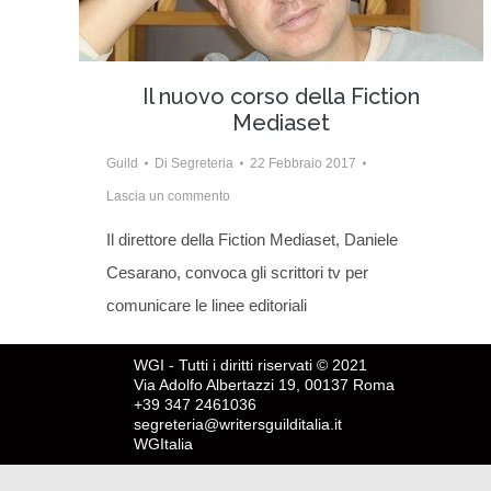
Il nuovo corso della Fiction
Mediaset
Guild
Di
Segreteria
22 Febbraio 2017
Lascia un commento
Il direttore della Fiction Mediaset, Daniele
Cesarano, convoca gli scrittori tv per
comunicare le linee editoriali
WGI - Tutti i diritti riservati © 2021
Via Adolfo Albertazzi 19, 00137 Roma
+39 347 2461036
segreteria@writersguilditalia.it
WGItalia