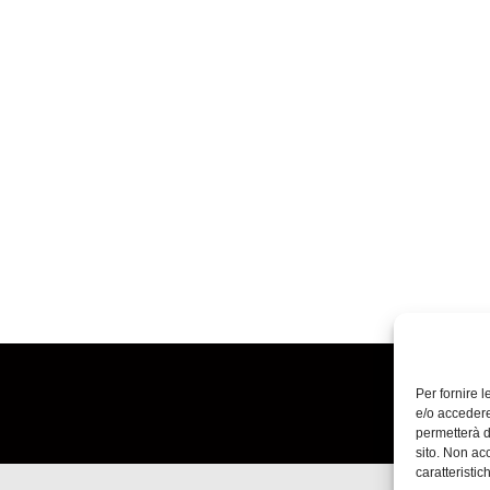
Per fornire 
e/o accedere
permetterà d
sito. Non ac
caratteristic