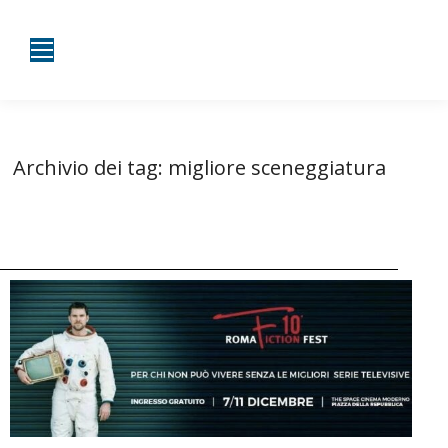
Archivio dei tag:
migliore sceneggiatura
Tu sei qui:
Home
Entrate taggate con migliore sceneggiatura