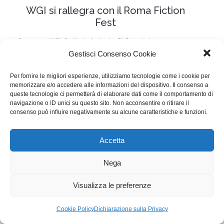
WGI si rallegra con il Roma Fiction
Fest
Campagne WGI
,
Scrittori a festival
Di
Segreteria
Gestisci Consenso Cookie
6 Dicembre 2016
Lascia un commento
Il 10 Roma Fiction Fest rivolge particolare attenzione
Per fornire le migliori esperienze, utilizziamo tecnologie come i cookie per
memorizzare e/o accedere alle informazioni del dispositivo. Il consenso a
agli sceneggiatori sia nella comunicazione che nello
queste tecnologie ci permetterà di elaborare dati come il comportamento di
navigazione o ID unici su questo sito. Non acconsentire o ritirare il
spazio degli eventi.
consenso può influire negativamente su alcune caratteristiche e funzioni.
WGI - Tutti i diritti riservati © 2021
Accetta
Via Adolfo Albertazzi 19, 00137 Roma
+39 347 2461036
Nega
segreteria@writersguilditalia.it
WGItalia
Visualizza le preferenze
Concept: Annamaria De Paola - Realizzazione:
AF
Cookie & Privacy Policy
Cookie Policy
Dichiarazione sulla Privacy