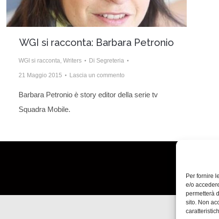
WGI si racconta: Barbara Petronio
WGI si racconta
,
Writers
Di
Segreteria
21 Maggio 2015
Lascia un commento
Barbara Petronio è story editor della serie tv
Squadra Mobile.
Per fornire 
e/o accedere
permetterà d
sito. Non ac
caratteristic