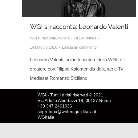
WGI si racconta: Leonardo Valenti
WGI si racconta
,
Writers
Di
Segreteria
14 Maggio 2016
Lascia un commento
Leonardo Valenti, socio fondatore della WGI, è il
creatore con Filippo Kalomenidis della serie Tv
Mediaset Romanzo Siciliano
WGI - Tutti i diritti riservati © 2021
Via Adolfo Albertazzi 19, 00137 Roma
+39 347 2461036
segreteria@writersguilditalia.it
WGItalia