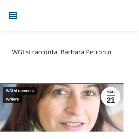
WGI si racconta: Barbara Petronio
Tu sei qui:
Home
WGI si racconta
WGI si racconta: Barbara Petronio
WGI si racconta
MAG
21
Writers