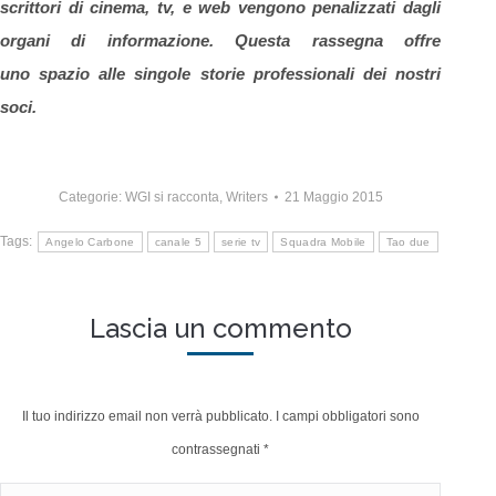
scrittori di cinema, tv, e web vengono penalizzati dagli
organi di informazione. Questa rassegna offre
uno spazio alle singole storie professionali dei nostri
soci.
Categorie:
WGI si racconta
,
Writers
21 Maggio 2015
Tags:
Angelo Carbone
canale 5
serie tv
Squadra Mobile
Tao due
Lascia un commento
Il tuo indirizzo email non verrà pubblicato. I campi obbligatori sono
contrassegnati
*