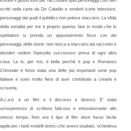
trovare il giusto tono per raccontare quei personaggi così ben
scritti nella carta da De Cataldo e renderli icone televisive,
personaggi dai quali il pubblico non poteva staccarsi. La sfida
della serialità per me è proprio questa: fare in modo che lo
spettatore si prenda un appuntamento fisso con dei
personaggi, delle storie, non riesca a staccarsi dal racconto e
desideri vedere l’episodio successivo prima di ogni altra
cosa. La tv, per me, è bella perché è pop e
Romanzo
Criminale
è forse stata una delle più importanti serie pop
italiane e sono molto fiera di aver contribuito a crearla e
scriverla.
A.c.a.b.
è un film e il discorso è diverso. E’ stata
un’esperienza di scrittura faticosa e entusiasmante allo
stesso tempo. Non era il tipo di film dove fosse facile
applicare i tanti modelli teorici che avevo studiato, richiedeva