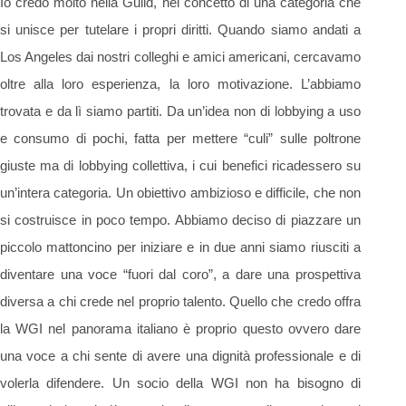
Io credo molto nella Guild, nel concetto di una categoria che
si unisce per tutelare i propri diritti. Quando siamo andati a
Los Angeles dai nostri colleghi e amici americani, cercavamo
oltre alla loro esperienza, la loro motivazione. L’abbiamo
trovata e da lì siamo partiti. Da un’idea non di lobbying a uso
e consumo di pochi, fatta per mettere “culi” sulle poltrone
giuste ma di lobbying collettiva, i cui benefici ricadessero su
un’intera categoria. Un obiettivo ambizioso e difficile, che non
si costruisce in poco tempo. Abbiamo deciso di piazzare un
piccolo mattoncino per iniziare e in due anni siamo riusciti a
diventare una voce “fuori dal coro”, a dare una prospettiva
diversa a chi crede nel proprio talento. Quello che credo offra
la WGI nel panorama italiano è proprio questo ovvero dare
una voce a chi sente di avere una dignità professionale e di
volerla difendere. Un socio della WGI non ha bisogno di