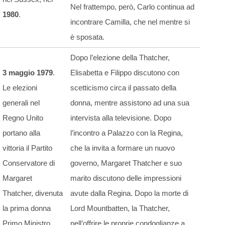
Nel frattempo, però, Carlo continua ad
1980
.
incontrare Camilla, che nel mentre si
è sposata.
Dopo l’elezione della Thatcher,
3 maggio 1979
.
Elisabetta e Filippo discutono con
Le elezioni
scetticismo circa il passato della
generali nel
donna, mentre assistono ad una sua
Regno Unito
intervista alla televisione. Dopo
portano alla
l’incontro a Palazzo con la Regina,
vittoria il Partito
che la invita a formare un nuovo
Conservatore di
governo, Margaret Thatcher e suo
Margaret
marito discutono delle impressioni
Thatcher, divenuta
avute dalla Regina. Dopo la morte di
la prima donna
Lord Mountbatten, la Thatcher,
Primo Ministro
n
ell’offrire le proprie condoglianze a