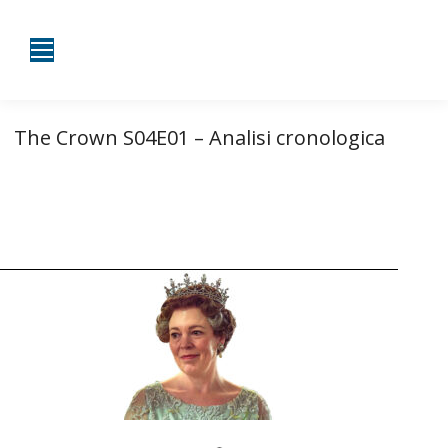
The Crown S04E01 – Analisi cronologica
Tu sei qui:
Home
The Crown – Sommario
The Crown S4 – Linee narrative
The Crown S04E01 – Analisi…