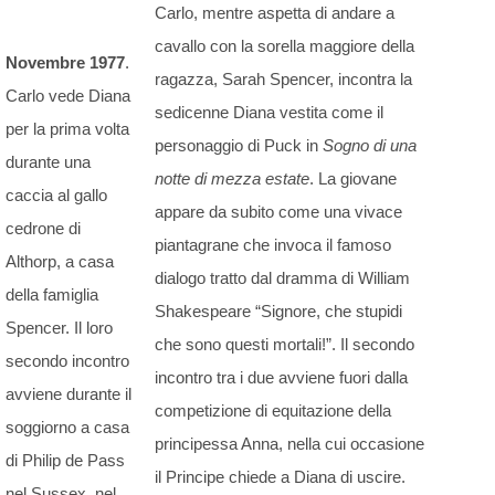
Carlo, mentre aspetta di andare a
cavallo con la sorella maggiore della
Novembre 1977
.
ragazza, Sarah Spencer, incontra la
Carlo vede Diana
sedicenne Diana vestita come il
per la prima volta
personaggio di Puck in
Sogno di una
durante una
notte di mezza estate
. La giovane
caccia al gallo
appare da subito come una vivace
cedrone di
piantagrane che invoca il famoso
Althorp, a casa
dialogo tratto dal dramma di William
della famiglia
Shakespeare “Signore, che stupidi
Spencer. Il loro
che sono questi mortali!”. Il secondo
secondo incontro
incontro tra i due avviene fuori dalla
avviene durante il
competizione di equitazione della
soggiorno a casa
principessa Anna, nella cui occasione
di Philip de Pass
il Principe chiede a Diana di uscire.
nel Sussex, nel