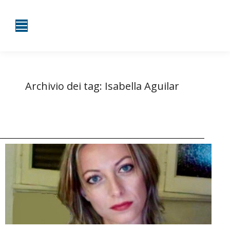
Archivio dei tag:
Isabella Aguilar
Tu sei qui:
Home
Entrate taggate con Isabella Aguilar