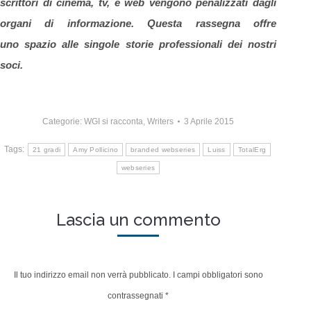
scrittori di cinema, tv, e web vengono penalizzati dagli
organi di informazione. Questa rassegna offre
uno spazio alle singole storie professionali dei nostri
soci.
Categorie:
WGI si racconta
,
Writers
3 Aprile 2015
Tags:
21 gradi
Amy Pollicino
branded webseries
Luiss
TotalErg
webseries
Lascia un commento
Il tuo indirizzo email non verrà pubblicato. I campi obbligatori sono
contrassegnati
*