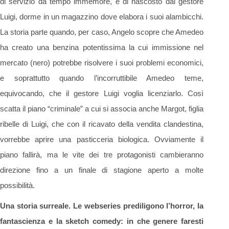
di servizio da tempo immemore, e di nascosto dal gestore
Luigi, dorme in un magazzino dove elabora i suoi alambicchi.
La storia parte quando, per caso, Angelo scopre che Amedeo
ha creato una benzina potentissima la cui immissione nel
mercato (nero) potrebbe risolvere i suoi problemi economici,
e soprattutto quando l’incorruttibile Amedeo teme,
equivocando, che il gestore Luigi voglia licenziarlo. Così
scatta il piano “criminale” a cui si associa anche Margot, figlia
ribelle di Luigi, che con il ricavato della vendita clandestina,
vorrebbe aprire una pasticceria biologica. Ovviamente il
piano fallirà, ma le vite dei tre protagonisti cambieranno
direzione fino a un finale di stagione aperto a molte
possibilità.
Una storia surreale. Le webseries prediligono l’horror, la
fantascienza e la sketch comedy: in che genere faresti