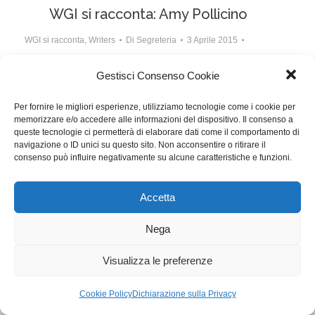
WGI si racconta: Amy Pollicino
WGI si racconta
,
Writers
Di
Segreteria
3 Aprile 2015
Lascia un commento
Gestisci Consenso Cookie
Amy Pollicino ha scritto 21 gradi, una branded
Per fornire le migliori esperienze, utilizziamo tecnologie come i cookie per
webseries, insieme a un gruppo di studenti della
memorizzare e/o accedere alle informazioni del dispositivo. Il consenso a
Luiss.
queste tecnologie ci permetterà di elaborare dati come il comportamento di
navigazione o ID unici su questo sito. Non acconsentire o ritirare il
consenso può influire negativamente su alcune caratteristiche e funzioni.
WGI - Tutti i diritti riservati © 2021
Via Adolfo Albertazzi 19, 00137 Roma
Accetta
+39 347 2461036
segreteria@writersguilditalia.it
WGItalia
Nega
Concept: Annamaria De Paola - Realizzazione:
AF
Visualizza le preferenze
Cookie & Privacy Policy
Cookie Policy
Dichiarazione sulla Privacy