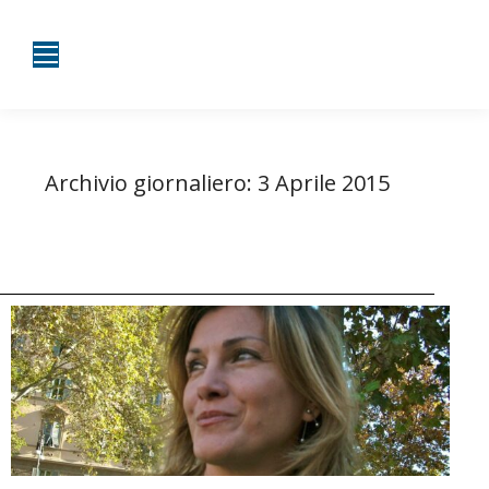
Archivio giornaliero:
3 Aprile 2015
Tu sei qui:
Home
2015
Aprile
03