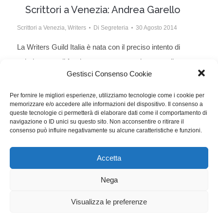
Scrittori a Venezia: Andrea Garello
Scrittori a Venezia
,
Writers
Di
Segreteria
30 Agosto 2014
La Writers Guild Italia è nata con il preciso intento di
valorizzare e di far rispettare, sotto ogni aspetto, il
Gestisci Consenso Cookie
lavoro professionale degli sceneggiatori e quindi
anche la loro immagine pubblica. La sezione
Per fornire le migliori esperienze, utilizziamo tecnologie come i cookie per
memorizzare e/o accedere alle informazioni del dispositivo. Il consenso a
SCRITTO DA, sotto l’egida di WRITTEN BY, la
queste tecnologie ci permetterà di elaborare dati come il comportamento di
prestigiosa rivista della WGAw, raccoglie e diffonde la
navigazione o ID unici su questo sito. Non acconsentire o ritirare il
consenso può influire negativamente su alcune caratteristiche e funzioni.
voce degli sceneggiatori italiani, per tentare…
Accetta
WGI - Tutti i diritti riservati © 2021
Via Adolfo Albertazzi 19, 00137 Roma
Nega
+39 347 2461036
segreteria@writersguilditalia.it
WGItalia
Visualizza le preferenze
Concept: Annamaria De Paola - Realizzazione:
AF