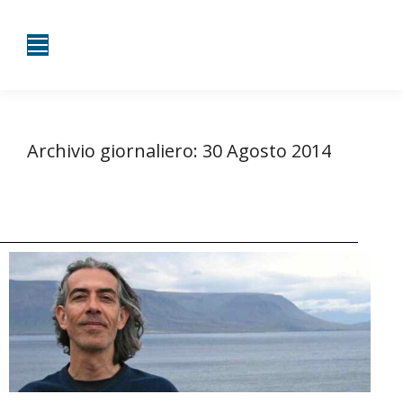
Archivio giornaliero:
30 Agosto 2014
Tu sei qui:
Home
2014
Agosto
30