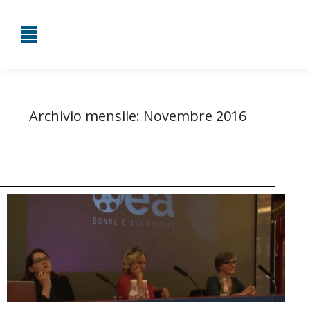
Archivio mensile:
Novembre 2016
Tu sei qui:
Home
2016
Novembre