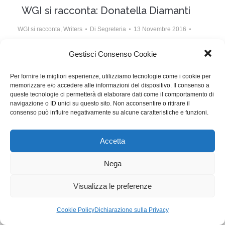
WGI si racconta: Donatella Diamanti
WGI si racconta
,
Writers
Di
Segreteria
13 Novembre 2016
Lascia un commento
Gestisci Consenso Cookie
La nostra socia Donatella Diamanti, scrittrice e
Per fornire le migliori esperienze, utilizziamo tecnologie come i cookie per
sceneggiatrice, è da quasi cinque anni direttrice della
memorizzare e/o accedere alle informazioni del dispositivo. Il consenso a
Casa del Teatro e dell’Immaginario di Cascina. Da
queste tecnologie ci permetterà di elaborare dati come il comportamento di
navigazione o ID unici su questo sito. Non acconsentire o ritirare il
giugno il suo ruolo viene contestato…
consenso può influire negativamente su alcune caratteristiche e funzioni.
Accetta
WGI - Tutti i diritti riservati © 2021
Via Adolfo Albertazzi 19, 00137 Roma
+39 347 2461036
Nega
segreteria@writersguilditalia.it
WGItalia
Visualizza le preferenze
Concept: Annamaria De Paola - Realizzazione:
AF
Cookie & Privacy Policy
Cookie Policy
Dichiarazione sulla Privacy