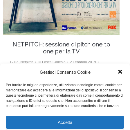
NETPITCH: sessione di pitch one to
one per la TV
Guild
,
Netpitch
Di
Fosca Gallesio
2 Febbraio 2019
Lascia un commento
Gestisci Consenso Cookie
Torna NETPITCH, la sessione di pitch one to one per
Per fornire le migliori esperienze, utilizziamo tecnologie come i cookie per
memorizzare e/o accedere alle informazioni del dispositivo. Il consenso a
progetti di fiction TV – L’appuntamento è per il 3 Aprile
queste tecnologie ci permetterà di elaborare dati come il comportamento di
2019. Le iscrizioni per gli sceneggiatori si chiudono il
navigazione o ID unici su questo sito. Non acconsentire o ritirare il
consenso può influire negativamente su alcune caratteristiche e funzioni.
24 febbraio e per i produttori il 15 marzo.
Accetta
WGI - Tutti i diritti riservati © 2021