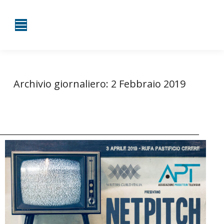
Archivio giornaliero:
2 Febbraio 2019
Tu sei qui:
Home
2019
Febbraio
02