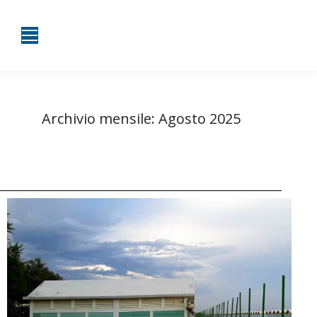
Archivio mensile:
Agosto 2025
Tu sei qui:
Home
2025
Agosto