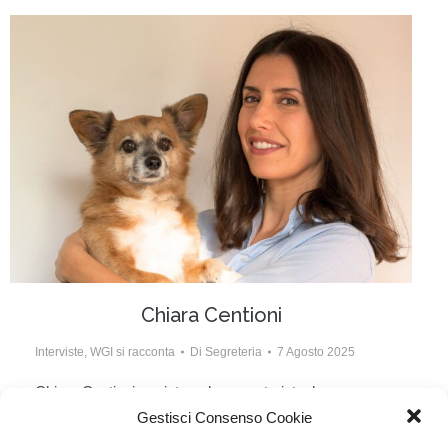
Chiara Centioni
Interviste
,
WGI si racconta
Di
Segreteria
7 Agosto 2025
Chiara Centioni, regista e documentarista, ha
Gestisci Consenso Cookie
pubblicato nel maggio 2025 per Castelvecchi un