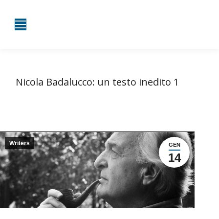
Nicola Badalucco: un testo inedito 1
Tu sei qui:
Home
Writers
Nicola Badalucco: un testo inedito…
Writers
GEN
14