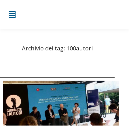
Archivio dei tag:
100autori
Tu sei qui:
Home
Entrate taggate con 100autori