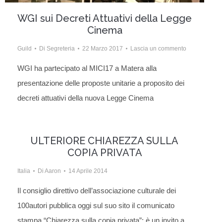
WGI sui Decreti Attuativi della Legge
Cinema
Guild
Di
Segreteria
22 Marzo 2017
Lascia un commento
WGI ha partecipato al MICI17 a Matera alla
presentazione delle proposte unitarie a proposito dei
decreti attuativi della nuova Legge Cinema
ULTERIORE CHIAREZZA SULLA
COPIA PRIVATA
Italia
Di
Aaron
14 Aprile 2014
Il consiglio direttivo dell’associazione culturale dei
100autori pubblica oggi sul suo sito il comunicato
stampa “Chiarezza sulla copia privata”: è un invito a