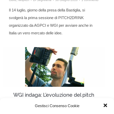
Guild
,
Netpitch
Di
Segreteria
30 Giugno 2016
1 commento
Il 14 luglio, giorno della presa della Bastiglia, si
svolgerà la prima sessione di PITCH2DRINK
organizzato da AGPCI e WGI per avviare anche in
Italia un vero mercato delle idee.
WGI indaga: L’evoluzione del pitch
Italia
,
Netpitch
Di
Segreteria
22 Maggio 2016
Gestisci Consenso Cookie
Lascia un commento