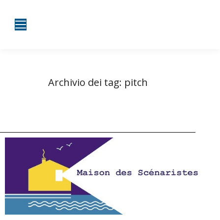
Archivio dei tag:
pitch
Tu sei qui:
Home
Entrate taggate con pitch