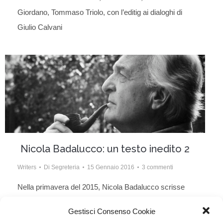
Giordano, Tommaso Triolo, con l’editig ai dialoghi di
Giulio Calvani
Nicola Badalucco: un testo inedito 2
Writers
Di
Segreteria
15 Gennaio 2016
3 commenti
Nella primavera del 2015, Nicola Badalucco scrisse
per gli organizzatori del Film Festival di Freistadt un
Gestisci Consenso Cookie
breve pamphlet inedito sul cinema italiano dal titolo