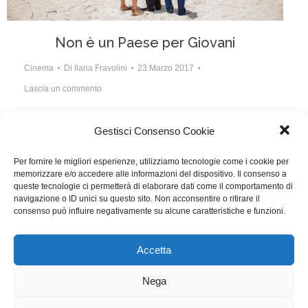
Non è un Paese per Giovani
Cinema
Di
Ilaria Fravolini
23 Marzo 2017
Lascia un commento
Scritto da Giovanni Veronesi, Ilaria Macchia, Andrea
Gestisci Consenso Cookie
Paolo Massara
Per fornire le migliori esperienze, utilizziamo tecnologie come i cookie per
memorizzare e/o accedere alle informazioni del dispositivo. Il consenso a
queste tecnologie ci permetterà di elaborare dati come il comportamento di
navigazione o ID unici su questo sito. Non acconsentire o ritirare il
consenso può influire negativamente su alcune caratteristiche e funzioni.
1
…
15
16
17
18
19
…
22
Accetta
WGI - Tutti i diritti riservati © 2021
Via Adolfo Albertazzi 19, 00137 Roma
Nega
+39 347 2461036
segreteria@writersguilditalia.it