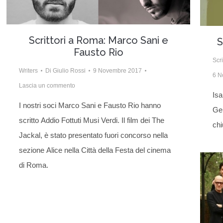
Scrittori a Roma: Marco Sani e
S
Fausto Rio
Scr
Writers
Di
Giulio Rossi
9 Novembre 2017
6 N
Lascia un commento
Isa
I nostri soci Marco Sani e Fausto Rio hanno
Gen
scritto Addio Fottuti Musi Verdi. Il film dei The
chi
Jackal, è stato presentato fuori concorso nella
sezione Alice nella Città della Festa del cinema
di Roma.