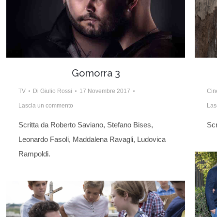
Gomorra 3
TV
Di
Giulio Rossi
17 Novembre 2017
Ci
Lascia un commento
Las
Scritta da Roberto Saviano, Stefano Bises,
Scr
Leonardo Fasoli, Maddalena Ravagli, Ludovica
Rampoldi.