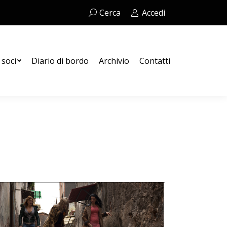
Cerca:
Cerca
Accedi
Contatti
 soci
Diario di bordo
Archivio
Contatti