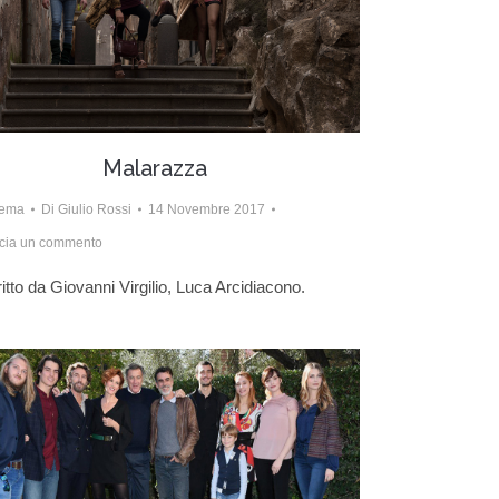
Malarazza
nema
Di
Giulio Rossi
14 Novembre 2017
cia un commento
itto da Giovanni Virgilio, Luca Arcidiacono.