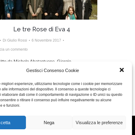
Le tre Rose di Eva 4
Di
Giulio Rossi
6 Novembre 2017
cia un commento
itto da Michele Abatantuono, Giorgio
Gestisci Consenso Cookie
viano, Carla Giuliano, Luca Biglione, Giorgia
iani, Davide Sala e Fabio Ciampo.
le migliori esperienze, utilizziamo tecnologie come i cookie per memorizzare
 alle informazioni del dispositivo. Il consenso a queste tecnologie ci
i elaborare dati come il comportamento di navigazione o ID unici su questo
consentire o ritirare il consenso può influire negativamente su alcune
he e funzioni.
cetta
Nega
Visualizza le preferenze
Concept: Annamaria De Paola - Realizzazione:
AF