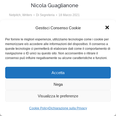
Nicola Guaglianone
Netpitch
,
Writers
Di
Segreteria
18 Marzo 2021
Il BlindNetpitch occasione unica per chi ha una storia
Gestisci Consenso Cookie
da raccontare. Nicola Guaglianone chiede ai produttori
Per fornire le migliori esperienze, utilizziamo tecnologie come i cookie per
di non seguire le strade già battute, agli scrittori di
memorizzare e/o accedere alle informazioni del dispositivo. Il consenso a
concentrarsi sulla centralità del personaggio.
queste tecnologie ci permetterà di elaborare dati come il comportamento di
navigazione o ID unici su questo sito. Non acconsentire o ritirare il
consenso può influire negativamente su alcune caratteristiche e funzioni.
WGI - Tutti i diritti riservati © 2021
Via Adolfo Albertazzi 19, 00137 Roma
Accetta
+39 347 2461036
segreteria@writersguilditalia.it
WGItalia
Nega
Concept: Annamaria De Paola - Realizzazione:
AF
Visualizza le preferenze
Cookie & Privacy Policy
Cookie Policy
Dichiarazione sulla Privacy