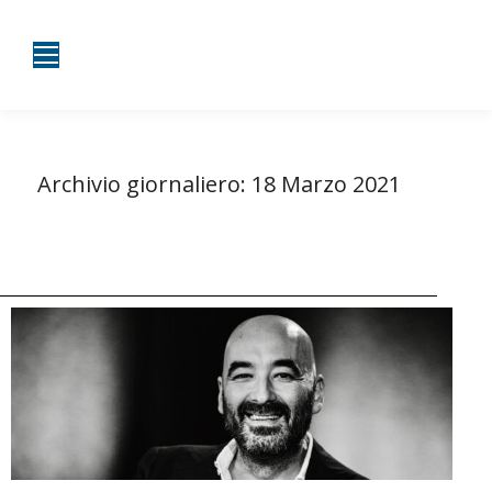
Archivio giornaliero:
18 Marzo 2021
Tu sei qui:
Home
2021
Marzo
18