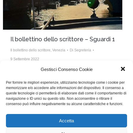
Il bollettino dello scrittore – Sguardi 1
Il bollettino dello scrittore
,
Venezia
Di
Segreteria
9 Settembre 2022
Gestisci Consenso Cookie
Sguardi. Sta per concludersi il viaggio di Andrea
Vernier nei fantasmi che abitano la Mostra
Per fornire le migliori esperienze, utilizziamo tecnologie come i cookie per
memorizzare e/o accedere alle informazioni del dispositivo. Il consenso a
novantenne, fantasmi che suscitano molte domande
queste tecnologie ci permetterà di elaborare dati come il comportamento di
sul cinema e i nuovi linguaggi che devono districarsi
navigazione o ID unici su questo sito. Non acconsentire o ritirare il
consenso può influire negativamente su alcune caratteristiche e funzioni.
tra l’invadenza del social digitali come Tik Tok.
Accetta
WGI - Tutti i diritti riservati © 2021
Via Adolfo Albertazzi 19, 00137 Roma