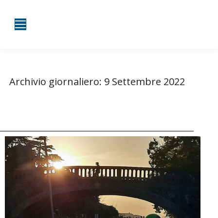
Archivio giornaliero:
9 Settembre 2022
Tu sei qui:
Home
2022
Settembre
09