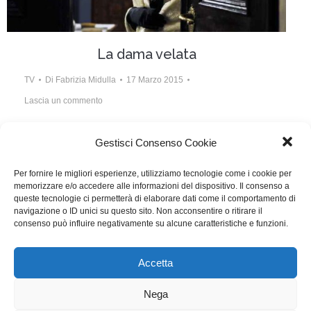
La dama velata
TV
Di
Fabrizia Midulla
17 Marzo 2015
Lascia un commento
Scritto da Francesco Arlanch, Elena Bucaccio, Lea
Gestisci Consenso Cookie
Tafuri, Lucia Zei
Per fornire le migliori esperienze, utilizziamo tecnologie come i cookie per
memorizzare e/o accedere alle informazioni del dispositivo. Il consenso a
queste tecnologie ci permetterà di elaborare dati come il comportamento di
navigazione o ID unici su questo sito. Non acconsentire o ritirare il
consenso può influire negativamente su alcune caratteristiche e funzioni.
1
…
12
13
14
15
16
…
20
Accetta
WGI - Tutti i diritti riservati © 2021
Via Adolfo Albertazzi 19, 00137 Roma
Nega
+39 347 2461036