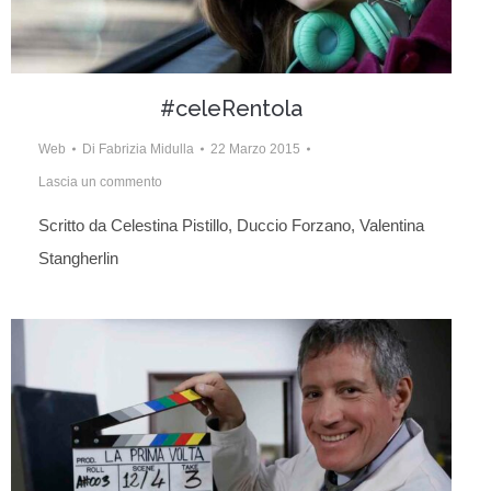
#celeRentola
Web
Di
Fabrizia Midulla
22 Marzo 2015
Lascia un commento
Scritto da Celestina Pistillo, Duccio Forzano, Valentina
Stangherlin