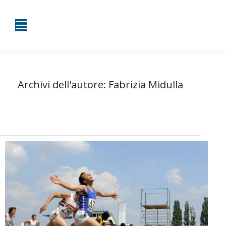
Archivi dell'autore:
Fabrizia Midulla
Tu sei qui:
Home
Autore degli articoli Fabrizia Midulla