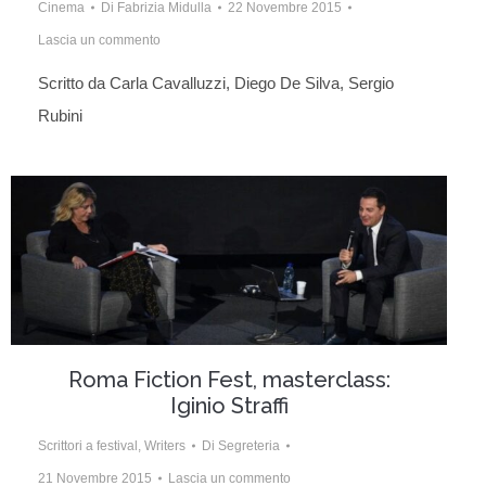
Cinema
Di
Fabrizia Midulla
22 Novembre 2015
Lascia un commento
Scritto da Carla Cavalluzzi, Diego De Silva, Sergio
Rubini
Roma Fiction Fest, masterclass:
Iginio Straffi
Scrittori a festival
,
Writers
Di
Segreteria
21 Novembre 2015
Lascia un commento