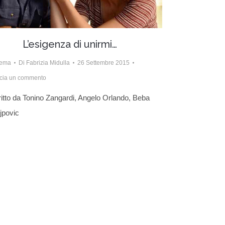
L’esigenza di unirmi…
nema
Di
Fabrizia Midulla
26 Settembre 2015
cia un commento
itto da Tonino Zangardi, Angelo Orlando, Beba
jpovic