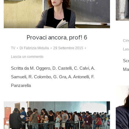
Provaci ancora, prof! 6
Ci
TV
Di
Fabrizia Midulla
29 Settembre 2015
Las
Lascia un commento
Scr
Scritta da M. Oggero, D. Castelli, C. Calvi, A.
Mar
Samueli, R. Colombo, G. Gra, A. Antonelli, F.
Panzarella