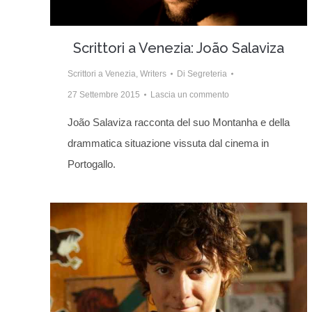
Scrittori a Venezia: João Salaviza
Scrittori a Venezia
,
Writers
Di
Segreteria
27 Settembre 2015
Lascia un commento
João Salaviza racconta del suo Montanha e della
drammatica situazione vissuta dal cinema in
Portogallo.