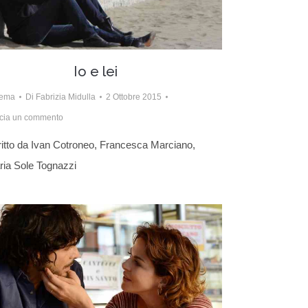
Io e lei
nema
Di
Fabrizia Midulla
2 Ottobre 2015
cia un commento
itto da Ivan Cotroneo, Francesca Marciano,
ia Sole Tognazzi