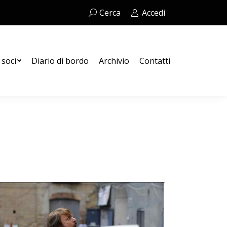
Cerca:
Cerca
Accedi
Contatti
 soci
Diario di bordo
Archivio
Contatti