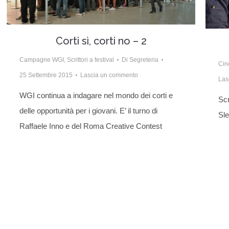
Corti sì, corti no – 2
Campagne WGI
,
Scrittori a festival
Di
Segreteria
Ci
25 Settembre 2015
Lascia un commento
Las
WGI continua a indagare nel mondo dei corti e
Scr
delle opportunità per i giovani. E’ il turno di
Sle
Raffaele Inno e del Roma Creative Contest