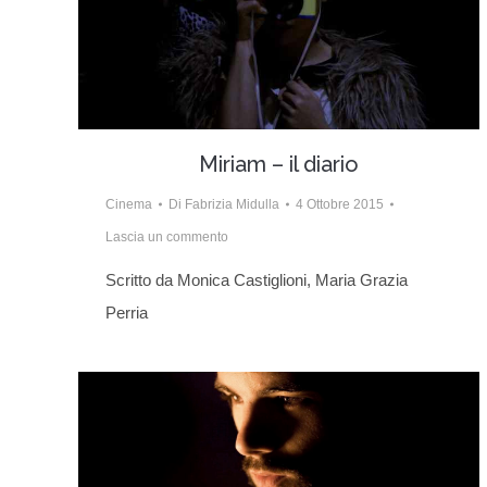
Miriam – il diario
Cinema
Di
Fabrizia Midulla
4 Ottobre 2015
Lascia un commento
Scritto da Monica Castiglioni, Maria Grazia
Perria