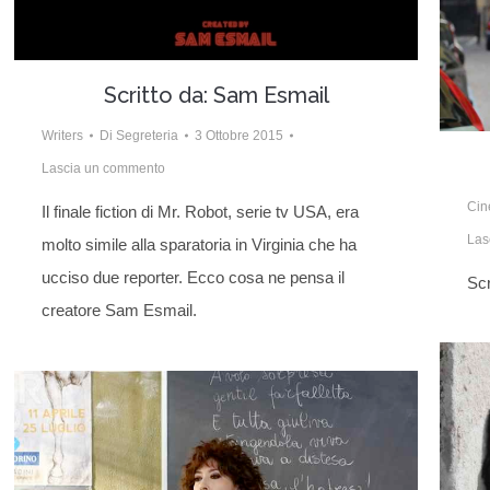
Scritto da: Sam Esmail
Writers
Di
Segreteria
3 Ottobre 2015
Lascia un commento
Ci
Il finale fiction di Mr. Robot, serie tv USA, era
Las
molto simile alla sparatoria in Virginia che ha
ucciso due reporter. Ecco cosa ne pensa il
Scr
creatore Sam Esmail.