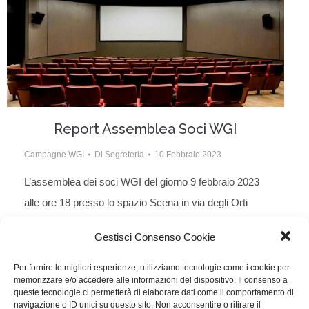
Report Assemblea Soci WGI
Campagne WGI
Di
Segreteria
10 Febbraio 2023
L’assemblea dei soci WGI del giorno 9 febbraio 2023
alle ore 18 presso lo spazio Scena in via degli Orti
d’Alibert a Roma, ha ratificato all’unanimità la modifica
Gestisci Consenso Cookie
dello Statuto che consente di realizzare il progetto
Unione degli sceneggiatori.
Per fornire le migliori esperienze, utilizziamo tecnologie come i cookie per
memorizzare e/o accedere alle informazioni del dispositivo. Il consenso a
queste tecnologie ci permetterà di elaborare dati come il comportamento di
navigazione o ID unici su questo sito. Non acconsentire o ritirare il