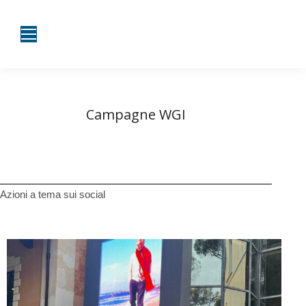
Campagne WGI
Tu sei qui:
Home
Campagne WGI
Azioni a tema sui social