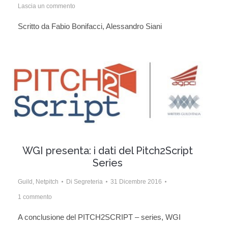
Lascia un commento
Scritto da Fabio Bonifacci, Alessandro Siani
WGI presenta: i dati del Pitch2Script
Series
Guild
,
Netpitch
Di
Segreteria
31 Dicembre 2016
1 commento
A conclusione del PITCH2SCRIPT – series, WGI