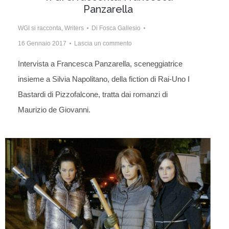
Panzarella
WGI si racconta
,
Writers
Di
Fosca Gallesio
16 Gennaio 2017
Lascia un commento
Intervista a Francesca Panzarella, sceneggiatrice
insieme a Silvia Napolitano, della fiction di Rai-Uno I
Bastardi di Pizzofalcone, tratta dai romanzi di
Maurizio de Giovanni.