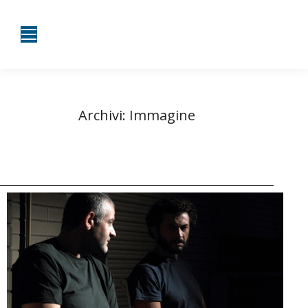
Archivi:
Immagine
Tu sei qui:
Home