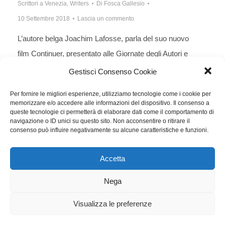
Scrittori a Venezia
,
Writers
Di
Fosca Gallesio
10 Settembre 2018
Lascia un commento
L’autore belga Joachim Lafosse, parla del suo nuovo
film Continuer, presentato alle Giornate degli Autori e
si schiera in difesa dei diritti degli autori: “Se lo
Gestisci Consenso Cookie
sceneggiatore non è pagato allora diventa produttore”.
Per fornire le migliori esperienze, utilizziamo tecnologie come i cookie per
memorizzare e/o accedere alle informazioni del dispositivo. Il consenso a
queste tecnologie ci permetterà di elaborare dati come il comportamento di
navigazione o ID unici su questo sito. Non acconsentire o ritirare il
consenso può influire negativamente su alcune caratteristiche e funzioni.
1
…
3
4
5
6
7
…
85
Accetta
WGI - Tutti i diritti riservati © 2021
Via Adolfo Albertazzi 19, 00137 Roma
Nega
+39 347 2461036
segreteria@writersguilditalia.it
WGItalia
Visualizza le preferenze
Concept: Annamaria De Paola - Realizzazione:
AF