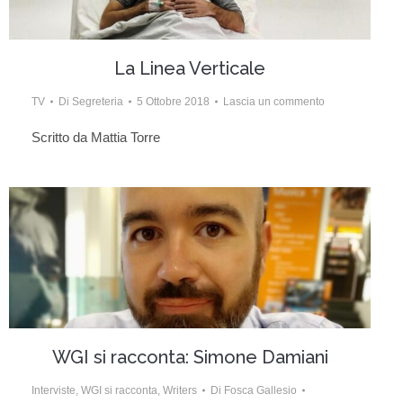
La Linea Verticale
TV
Di
Segreteria
5 Ottobre 2018
Lascia un commento
Scritto da Mattia Torre
WGI si racconta: Simone Damiani
Interviste
,
WGI si racconta
,
Writers
Di
Fosca Gallesio