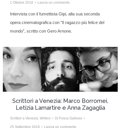
1 Ottobre 2018
Lascia un commento
Intervista con il fumettista Gipi, alla sua seconda
opera cinematografica con “Il ragazzo più felice del
mondo”, scritto con Gero Arnone.
Scrittori a Venezia: Marco Borromei,
Letizia Lamartire e Anna Zagaglia
Scrittori a Venezia
,
Writers
Di
Fosca Gallesio
25 Settembre 2018
Lascia un commento